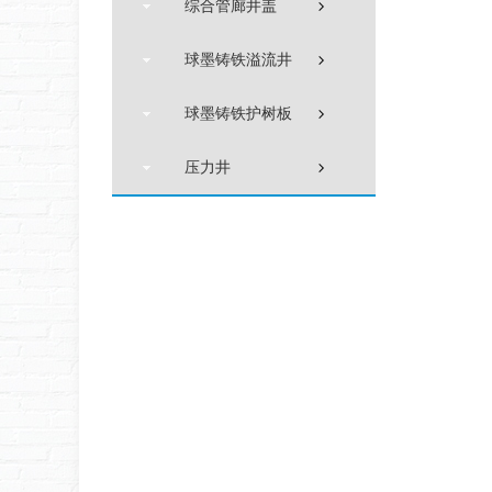
综合管廊井盖
球墨铸铁溢流井
球墨铸铁护树板
压力井