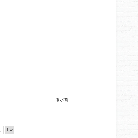
雨水篦
页